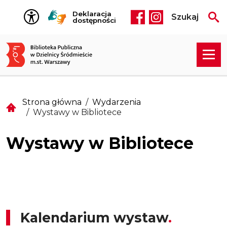
Przejdź do treści
Deklaracja
Szukaj
Social media he
dostępności
Strona główna
Wydarzenia
Wystawy w Bibliotece
Wystawy w Bibliotece
Kalendarium wystaw