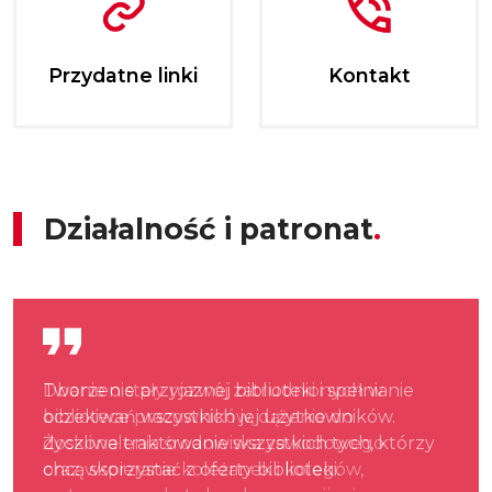
Przydatne linki
Kontakt
Działalność i patronat
Dbanie o stały rozwój zatrudnionych w
Tworzenie przyjaznej biblioteki i spełnianie
Rozwijanie i zaspokajanie potrzeb
Zapewnienie Czytelnikom dostępu do
Otaczanie szczególną troską użytkowników
Udział w budowaniu społeczeństwa
bibliotece pracowników, dążenie do
oczekiwań wszystkich jej użytkowników.
czytelniczych mieszkańców dzielnicy
wszelkiego rodzaju informacji. Stwarzanie
niepełnosprawnych oraz tych, którzy znajdują
obywatelskiego i dbanie o zachowanie
doskonalenia środowiska zawodowego
Życzliwe traktowanie wszystkich tych, którzy
Śródmieście i Miasta Stołecznego Warszawy
warunków i umacnianie nawyków
się w trudnej sytuacji społecznej.
tożsamości kulturowych.
oraz wspieranie koleżanek i kolegów,
chcą skorzystać z oferty biblioteki.
oraz upowszechnianie wiedzy i rozwoju
czytelniczych wśród dzieci od lat
Previous
Dalej