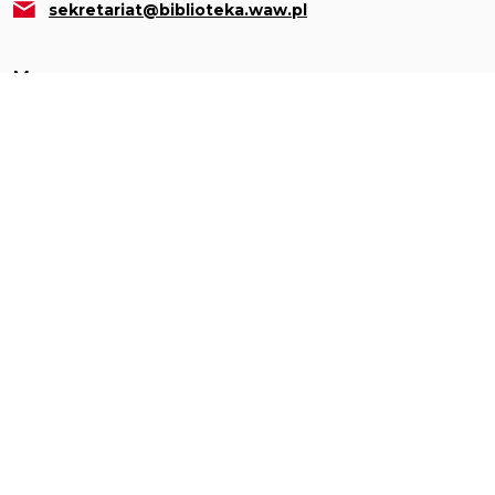
sekretariat@biblioteka.waw.pl
Menu
O nas
Informacje
Wydarzenia
Placówki
Działalność
Katalogi
Czytelnia on-line
Polecamy
Kontakt
Działalność i patronat