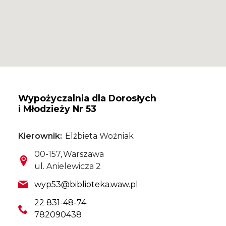
Wypożyczalnia dla Dorosłych
i Młodzieży Nr 53
Kierownik
Elżbieta Woźniak
Kod pocztowy
Miasto
00-157
Warszawa
Ulica
ul. Anielewicza 2
Email
wyp53@biblioteka.waw.pl
Telefon
22 831-48-74
782090438