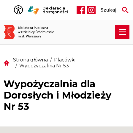
Przejdź do treści
Deklaracja
Szukaj
Social media he
dostępności
Strona główna
Placówki
Wypożyczalnia Nr 53
Wypożyczalnia dla
Dorosłych i Młodzieży
Nr 53