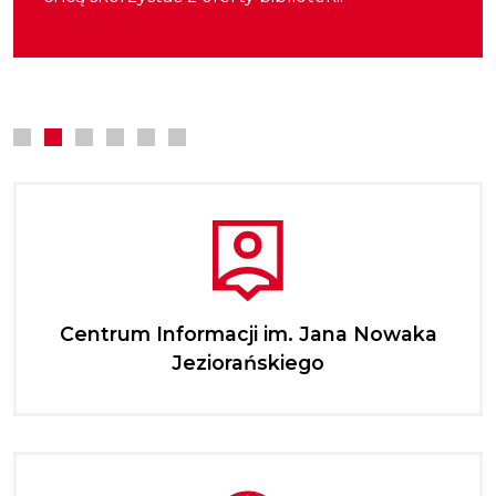
zwłaszcza podwładnych w rozwijaniu
kultury.
najmłodszych.
kompetencji zawodowych.
Centrum Informacji im. Jana Nowaka
Jeziorańskiego