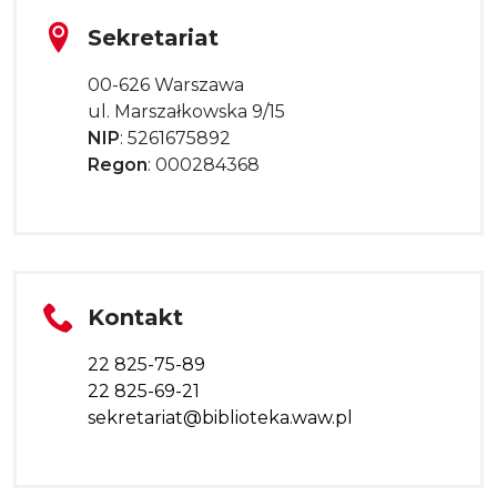
Tytuł sekcji
Sekretariat
00-626 Warszawa
ul. Marszałkowska 9/15
NIP
: 5261675892
Regon
: 000284368
Tytuł sekcji
Kontakt
22 825-75-89
22 825-69-21
sekretariat@biblioteka.waw.pl