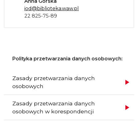
Anna Górska
iod@biblioteka.waw.pl
22 825-75-89
Tekst
Polityka przetwarzania danych osobowych:
Odnośniki
Zasady przetwarzania danych
osobowych
Zasady przetwarzania danych
osobowych w korespondencji