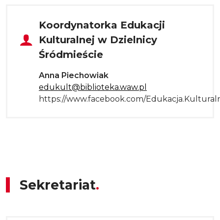
Tytuł sekcji
Koordynatorka Edukacji
Kulturalnej w Dzielnicy
Śródmieście
Anna Piechowiak
edukult@biblioteka.waw.pl
https://www.facebook.com/Edukacja.Kultura
Sekretariat