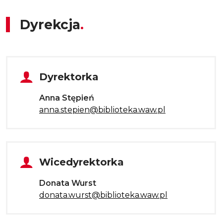
Dyrekcja
Tytuł sekcji
Dyrektorka
Anna Stępień
anna.stepien@biblioteka.waw.pl
Tytuł sekcji
Wicedyrektorka
Donata Wurst
donata.wurst@biblioteka.waw.pl