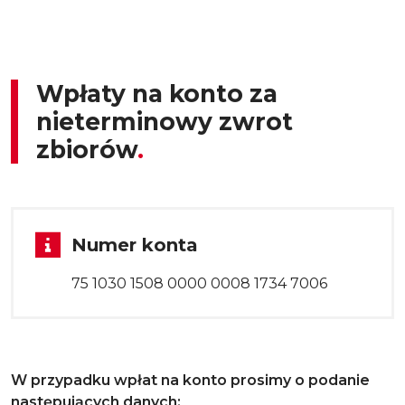
Wpłaty na konto za
nieterminowy zwrot
zbiorów
Numer konta
Tekst
75 1030 1508 0000 0008 1734 7006
W przypadku wpłat na konto prosimy o podanie
następujących danych: