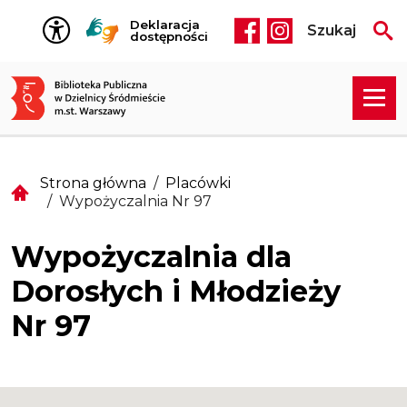
Przejdź do treści
Deklaracja
Szukaj
Social media he
dostępności
Strona główna
Placówki
Wypożyczalnia Nr 97
Wypożyczalnia dla
Dorosłych i Młodzieży
Nr 97