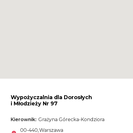
Wypożyczalnia dla Dorosłych
i Młodzieży Nr 97
Kierownik
Grażyna Górecka-Kondziora
Kod pocztowy
Miasto
00-440
Warszawa