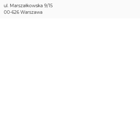
ul. Marszałkowska 9/15
00-626 Warszawa
22 825-75-89
22 825-69-21
sekretariat@biblioteka.waw.pl
Menu
O nas
Informacje
Wydarzenia
Placówki
Działalność
Katalogi
Czytelnia on-line