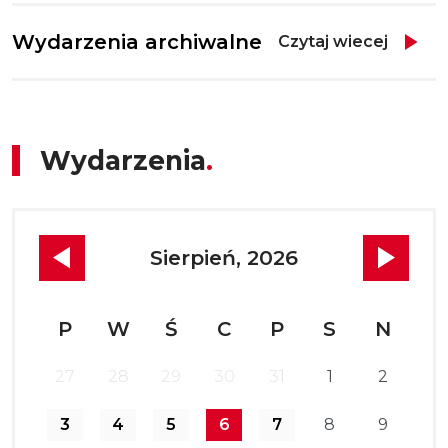
Wydarzenia archiwalne
Czytaj wiecej
Wydarzenia
Sierpień, 2026
P
W
Ś
C
P
S
N
27
28
29
30
31
1
2
3
4
5
6
7
8
9