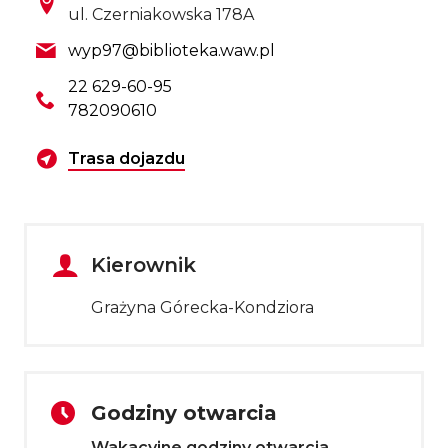
Ulica
ul. Czerniakowska 178A
Email
wyp97@biblioteka.waw.pl
Telefon
22 629-60-95
782090610
Wyznacz trasę dojazdu
Trasa dojazdu
Kierownik
Grażyna Górecka-Kondziora
Godziny otwarcia
Wakacyjne godziny otwarcia