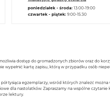
poniedziałek - środa:
13:00-19:00
czwartek - piątek:
9:00-15:30
możliwia dostęp do gromadzonych zbiorów oraz do kor
e wypełnić kartę zapisu, którą w przypadku osób niepeł
utym 1967 roku.
 i pół tysiąca egzemplarzy, wśród których znaleźć można
ciowe dla nastolatków. Zapraszamy na wspólne czytanie ks
rze lektury.