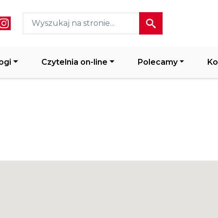
ial media header
ogi
Czytelnia on-line
Polecamy
Ko