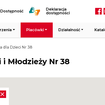
Przejdź do treści
Deklaracja
Dostępność
Soc
dostępności
rzenia
Placówki
Działalność
Katal
a dla Dzieci Nr 38
i i Młodzieży Nr 38