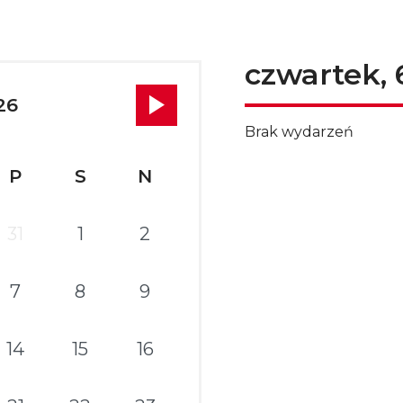
czwartek, 
26
Brak wydarzeń
P
S
N
31
1
2
7
8
9
14
15
16