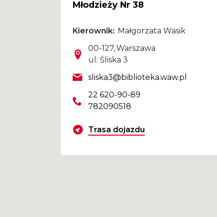
Młodzieży Nr 38
Kierownik
Małgorzata Wasik
Kod pocztowy
Miasto
00-127
Warszawa
Ulica
ul. Śliska 3
Email
sliska3@biblioteka.waw.pl
Telefon
22 620-90-89
782090518
Wyznacz trasę dojazdu
Trasa dojazdu