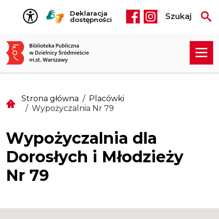
Przejdź do treści
Deklaracja
Szukaj
Social media he
dostępności
Strona główna
Placówki
Wypożyczalnia Nr 79
Wypożyczalnia dla
Dorosłych i Młodzieży
Nr 79