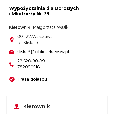
Wypożyczalnia dla Dorosłych
i Młodzieży Nr 79
Kierownik
Małgorzata Wasik
Kod pocztowy
Miasto
00-127
Warszawa
Ulica
ul. Śliska 3
Email
sliska3@biblioteka.waw.pl
Telefon
22 620-90-89
782090518
Wyznacz trasę dojazdu
Trasa dojazdu
Kierownik