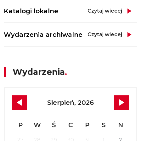
Katalogi lokalne
Czytaj wiecej
Wydarzenia archiwalne
Czytaj wiecej
Wydarzenia
Sierpień, 2026
P
W
Ś
C
P
S
N
27
28
29
30
31
1
2