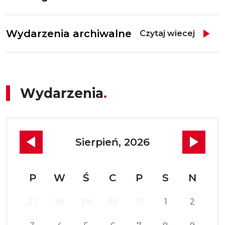
Wydarzenia archiwalne
Czytaj wiecej
Wydarzenia
Sierpień, 2026
P
W
Ś
C
P
S
N
27
28
29
30
31
1
2