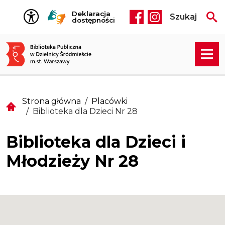
Przejdź do treści
Deklaracja
Szukaj
Social media he
dostępności
Strona główna
Placówki
Biblioteka dla Dzieci Nr 28
Biblioteka dla Dzieci i
Młodzieży Nr 28