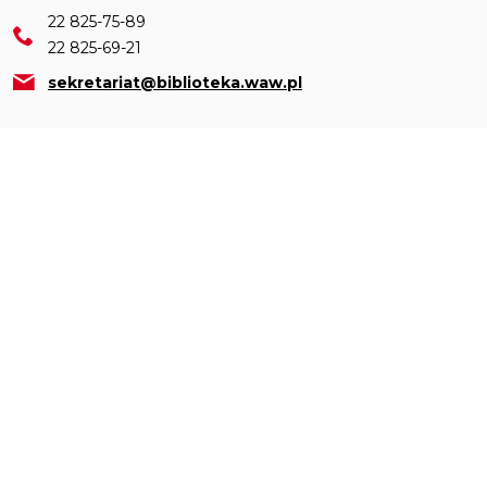
22 825-75-89
22 825-69-21
sekretariat@biblioteka.waw.pl
Menu
O nas
Informacje
Wydarzenia
Placówki
Działalność
Katalogi
Czytelnia on-line
Polecamy
Kontakt