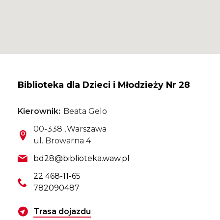
Biblioteka dla Dzieci i Młodzieży Nr 28
Kierownik
Beata Gelo
Kod pocztowy
Miasto
00-338
Warszawa
Ulica
ul. Browarna 4
Email
bd28@biblioteka.waw.pl
Telefon
22 468-11-65
782090487
Wyznacz trasę dojazdu
Trasa dojazdu