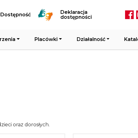
Przejdź do treści
Deklaracja
Dostępność
Soc
dostępności
rzenia
Placówki
Działalność
Katal
zieci oraz dorosłych.