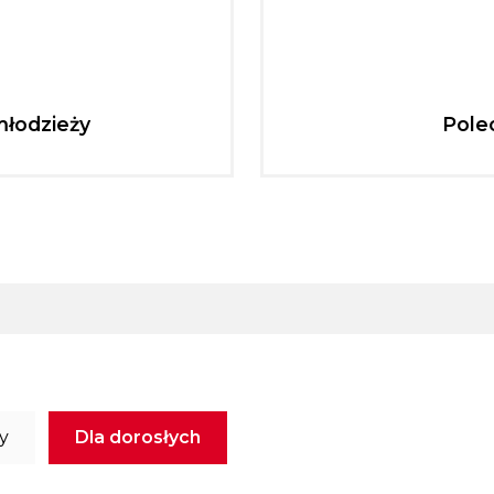
młodzieży
Pole
ży
Dla dorosłych