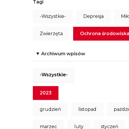
Tagi
-Wszystkie-
Depresja
Mił
Zwierzęta
Ochrona środowisk
Archiwum wpisów
-Wszystkie-
2023
grudzień
listopad
paździ
marzec
luty
styczeń