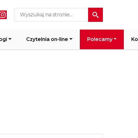
ial media header
ogi
Czytelnia on-line
Polecamy
Ko