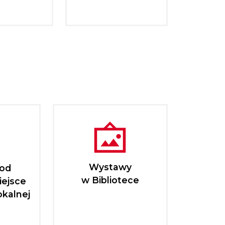
Wystawy
pod
w Bibliotece
iejsce
okalnej