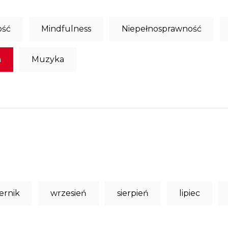
ość
Mindfulness
Niepełnosprawność
a
Muzyka
ernik
wrzesień
sierpień
lipiec