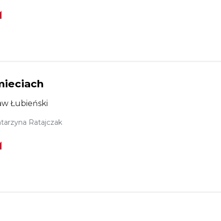
mieciach
aw Łubieński
tarzyna Ratajczak