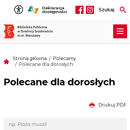
Przejdź do treści
Deklaracja
Szukaj
Social media he
dostępności
Strona główna
Polecamy
Polecane dla dorosłych
Polecane dla dorosłych
Drukuj PDF