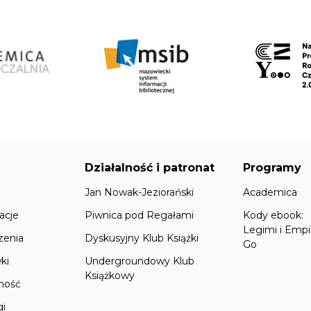
Działalność i patronat
Programy
Jan Nowak-Jeziorański
Academica
acje
Piwnica pod Regałami
Kody ebook:
Legimi i Empi
zenia
Dyskusyjny Klub Książki
Go
ki
Undergroundowy Klub
Książkowy
lność
gi