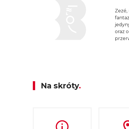
Zezé, 
fantaz
jedyn
oraz 
przer
Moje drzewko pomarańczowe
Na skróty