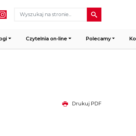
ial media header
ogi
Czytelnia on-line
Polecamy
Ko
Drukuj PDF