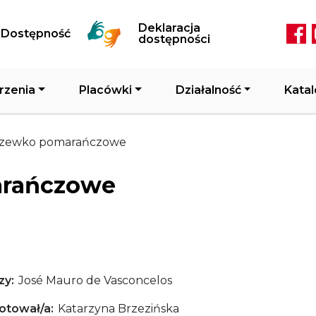
Przejdź do treści
Deklaracja
Dostępność
Soc
dostępności
rzenia
Placówki
Działalność
Katal
rzewko pomarańczowe
arańczowe
zy
José Mauro de Vasconcelos
otował/a
Katarzyna Brzezińska