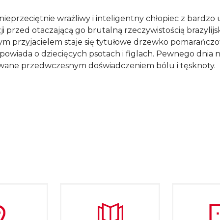
nieprzeciętnie wrażliwy i inteligentny chłopiec z bardzo u
ji przed otaczającą go brutalną rzeczywistością brazylijs
ym przyjacielem staje się tytułowe drzewko pomarańczo
opowiada o dziecięcych psotach i figlach. Pewnego dnia 
wane przedwczesnym doświadczeniem bólu i tęsknoty.