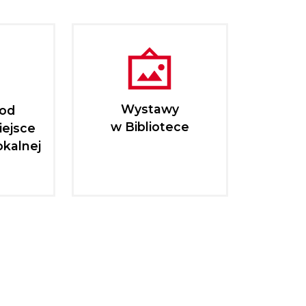
Wystawy
pod
w Bibliotece
iejsce
okalnej