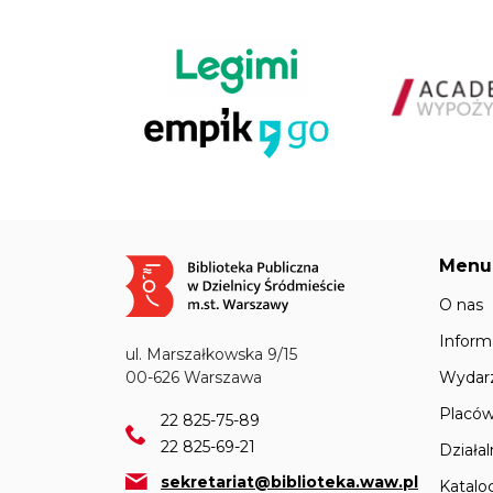
Menu
Obraz
O nas
Inform
ul. Marszałkowska 9/15
Wydar
00-626 Warszawa
Placów
22 825-75-89
22 825-69-21
Działa
sekretariat@biblioteka.waw.pl
Katalo