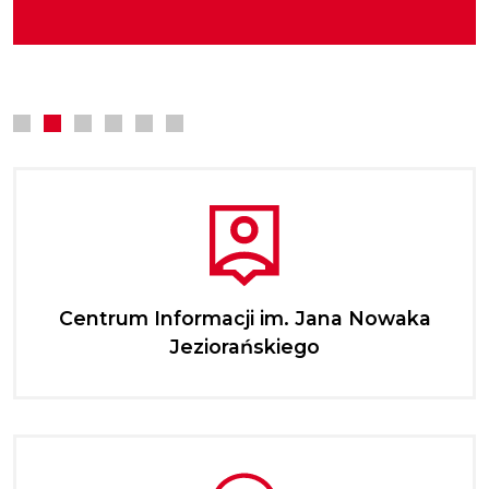
zwłaszcza podwładnych w rozwijaniu
kultury.
najmłodszych.
kompetencji zawodowych.
Centrum Informacji im. Jana Nowaka
Jeziorańskiego