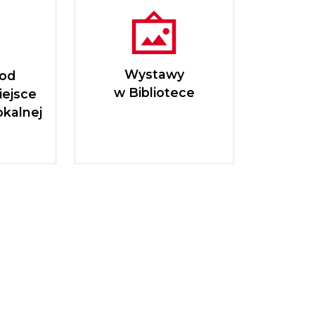
Wystawy
pod
w Bibliotece
iejsce
okalnej