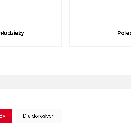
młodzieży
Pole
eży
Dla dorosłych