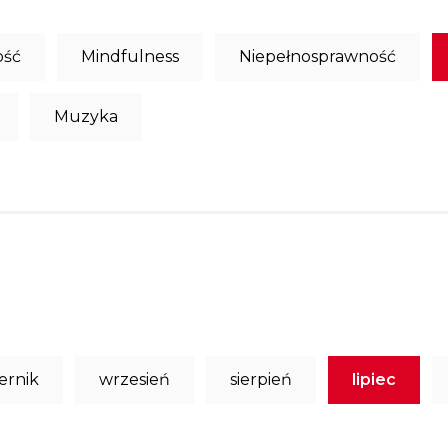
ość
Mindfulness
Niepełnosprawność
Muzyka
ernik
wrzesień
sierpień
lipiec