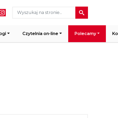
ial media header
ogi
Czytelnia on-line
Polecamy
Ko