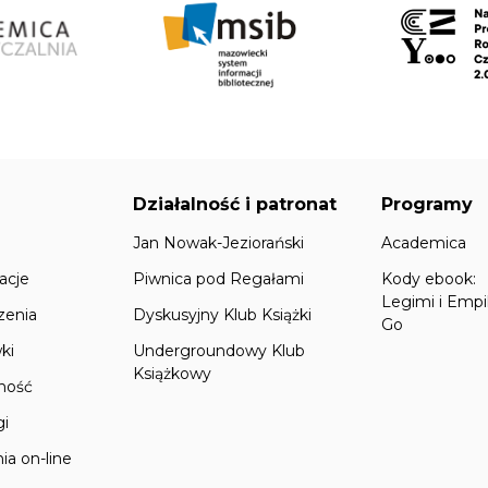
Działalność i patronat
Programy
Jan Nowak-Jeziorański
Academica
acje
Piwnica pod Regałami
Kody ebook:
Legimi i Empi
zenia
Dyskusyjny Klub Książki
Go
ki
Undergroundowy Klub
Książkowy
lność
gi
ia on-line