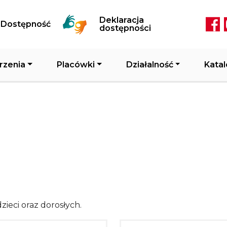
Przejdź do treści
Deklaracja
Dostępność
Soc
dostępności
rzenia
Placówki
Działalność
Katal
zieci oraz dorosłych.