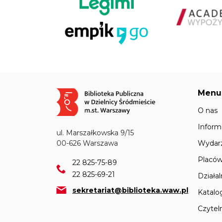
Menu
Obraz
O nas
Inform
ul. Marszałkowska 9/15
Wydar
00-626 Warszawa
Placów
22 825-75-89
22 825-69-21
Działa
sekretariat@biblioteka.waw.pl
Katalo
Czyteln