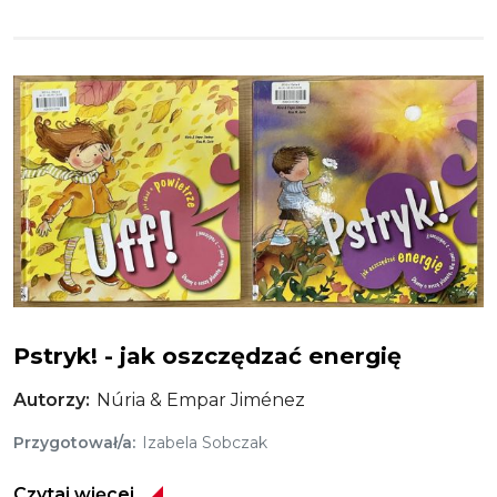
Obraz
Uff! - jak dbać o powietrze
Pstryk! - jak oszczędzać energię
Autorzy
Núria & Empar Jiménez
Przygotował/a
Izabela Sobczak
Czytaj więcej