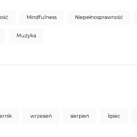
łość
Mindfulness
Niepełnosprawność
Muzyka
ernik
wrzesień
sierpień
lipiec