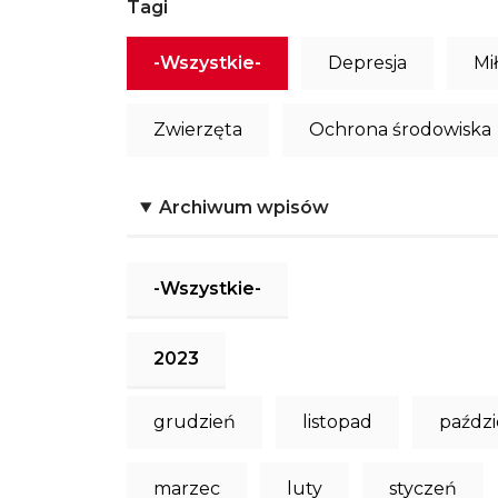
Tagi
-Wszystkie-
Depresja
Mi
Zwierzęta
Ochrona środowiska
Archiwum wpisów
-Wszystkie-
2023
grudzień
listopad
paździ
marzec
luty
styczeń