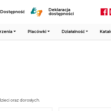
Przejdź do treści
Deklaracja
Dostępność
Soc
dostępności
rzenia
Placówki
Działalność
Katal
zieci oraz dorosłych.