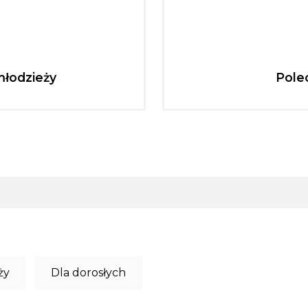
młodzieży
Pole
ży
Dla dorosłych