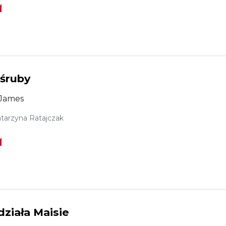
śruby
James
tarzyna Ratajczak
ziała Maisie