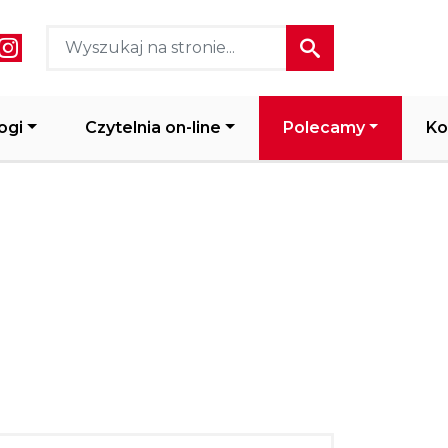
ial media header
ogi
Czytelnia on-line
Polecamy
Ko