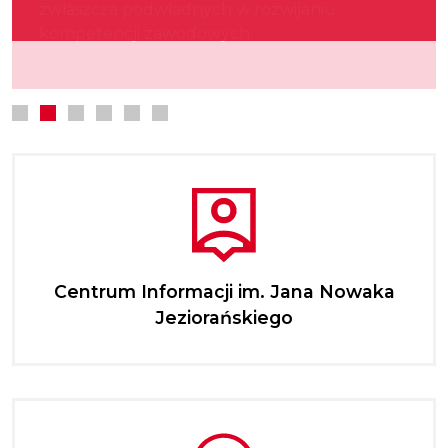
zwłaszcza podwładnych w rozwijaniu
kultury.
najmłodszych.
kompetencji zawodowych.
Centrum Informacji im. Jana Nowaka
Jeziorańskiego