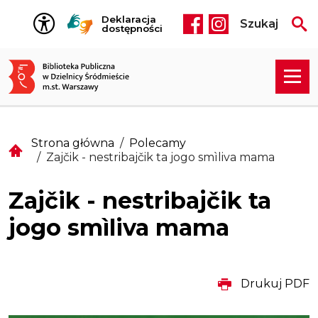
Przejdź do treści
Deklaracja
Szukaj
Social media he
dostępności
Strona główna
Polecamy
Zajčik - nestribajčik ta jogo smìliva mama
Zajčik - nestribajčik ta
jogo smìliva mama
Drukuj PDF