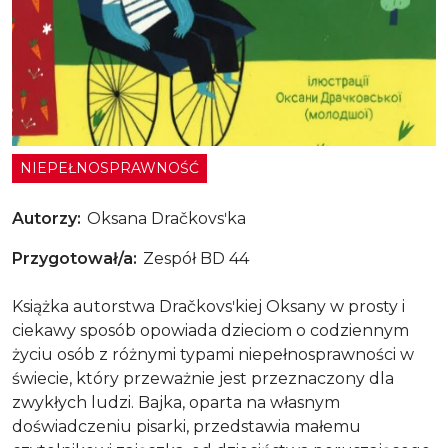
Zajčik - nestribajčik ta jogo smìliva mama
NIEPEŁNOSPRAWNOŚĆ
Autorzy
Oksana Dračkovsʹka
Przygotował/a
Zespół BD 44
Książka autorstwa Dračkovsʹkiej Oksany w prosty i
ciekawy sposób opowiada dzieciom o codziennym
życiu osób z różnymi typami niepełnosprawności w
świecie, który przeważnie jest przeznaczony dla
zwykłych ludzi. Bajka, oparta na własnym
doświadczeniu pisarki, przedstawia małemu