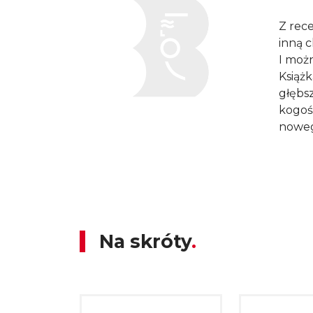
Z rec
inną c
I możn
Książ
głębsz
kogoś,
nowego
Serce z odzysku
Na skróty