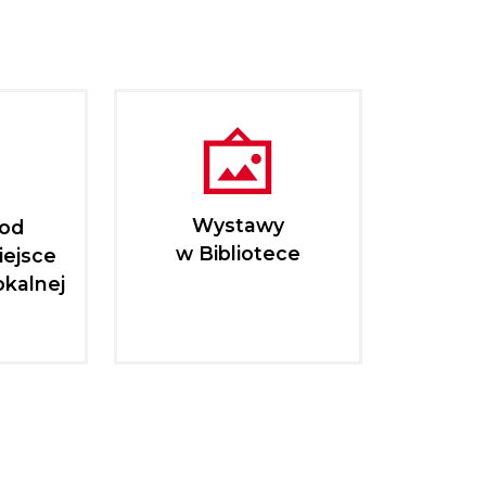
Wystawy
pod
w Bibliotece
iejsce
okalnej