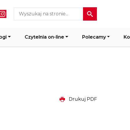
ial media header
ogi
Czytelnia on-line
Polecamy
Ko
Drukuj PDF