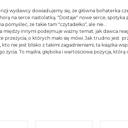
enzji wydawcy dowiadujemy się, że główna bohaterka czek
horą na serce nastolatką. "Dostaje" nowe serce, spotyka
a pomyśleć, że takie tam "czytadełko", ale nie…
ka między innymi podejmuje ważny temat; jak dawca rea
e przeżycia, o których mało się mówi. Jak trudno jest przy
 kto nie jest blisko z takimi zagadnieniami, ta książka 
 życia. To mądra, głęboka i wartościowa pozycja, którą 