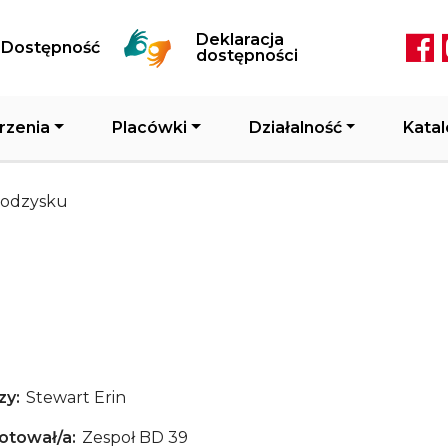
Przejdź do treści
Deklaracja
Dostępność
Soc
dostępności
rzenia
Placówki
Działalność
Katal
 odzysku
zy
Stewart Erin
otował/a
Zespoł BD 39