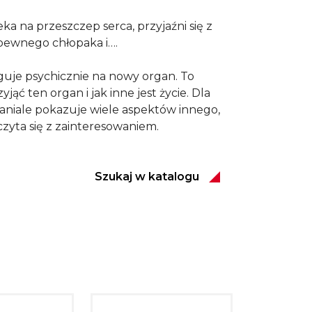
a na przeszczep serca, przyjaźni się z
 pewnego chłopaka i….
guje psychicznie na nowy organ. To
jąć ten organ i jak inne jest życie. Dla
wspaniale pokazuje wiele aspektów innego,
czyta się z zainteresowaniem.
Szukaj w katalogu