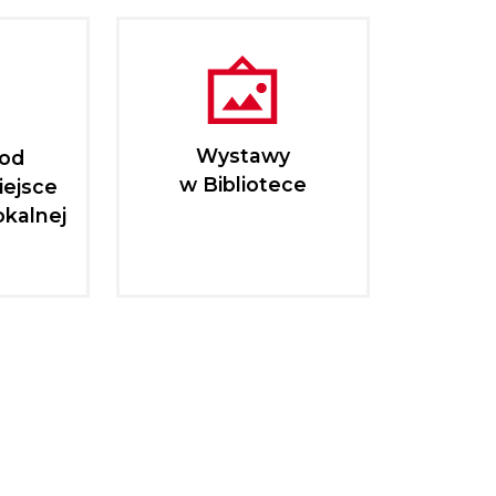
Wystawy
pod
w Bibliotece
iejsce
okalnej