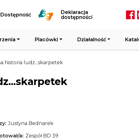
Przejdź do treści
Deklaracja
Dostępność
Soc
dostępności
rzenia
Placówki
Działalność
Katal
 historia ludz...skarpetek
dz...skarpetek
zy
Justyna Bednarek
otował/a
Zespół BD 39