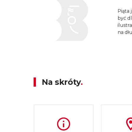
Piąta
być d
ilustr
na dł
Sekretna historia ludz...skarpetek
Na skróty