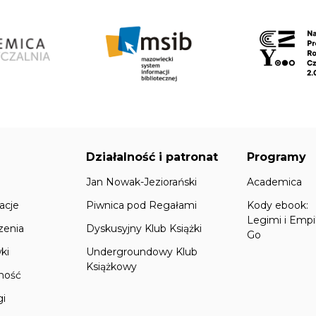
Działalność i patronat
Programy
Jan Nowak-Jeziorański
Academica
acje
Piwnica pod Regałami
Kody ebook:
Legimi i Empi
zenia
Dyskusyjny Klub Książki
Go
ki
Undergroundowy Klub
Książkowy
lność
gi