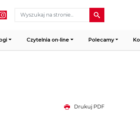
ial media header
ogi
Czytelnia on-line
Polecamy
Ko
Drukuj PDF