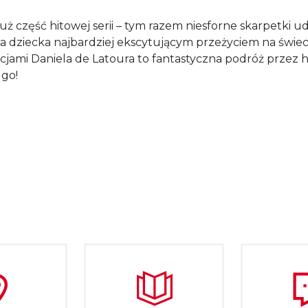
 już część hitowej serii – tym razem niesforne skarpetk
la dziecka najbardziej ekscytującym przeżyciem na świe
acjami Daniela de Latoura to fantastyczna podróż przez his
ugo!