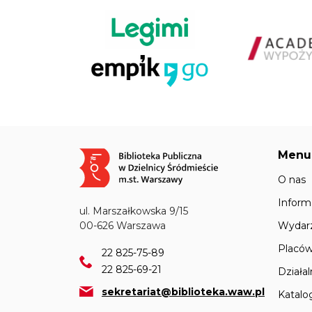
Menu
Obraz
O nas
Inform
ul. Marszałkowska 9/15
Wydar
00-626 Warszawa
Placów
22 825-75-89
22 825-69-21
Działa
sekretariat@biblioteka.waw.pl
Katalo