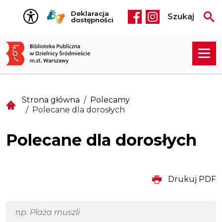
Przejdź do treści
Deklaracja
Szukaj
Social media he
dostępności
Strona główna
Polecamy
Polecane dla dorosłych
Polecane dla dorosłych
Drukuj PDF