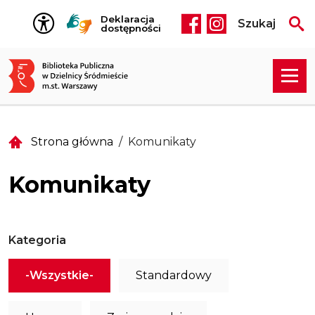
Przejdź do treści
Deklaracja
Szukaj
Social media he
dostępności
Strona główna
Komunikaty
Komunikaty
Kategoria
-Wszystkie-
Standardowy