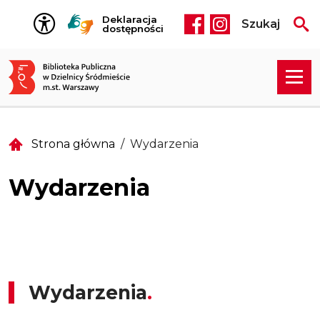
Przejdź do treści
Deklaracja
Szukaj
Social media he
dostępności
Strona główna
Wydarzenia
Wydarzenia
Wydarzenia