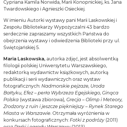
Cypriana Kamila Norwida, Marii Konopnickiej, ks. Jana
Twardowskiego i Agnieszki Osieckiej.
W imieniu Autorki wystawy pani Marii Laskowskiej i
Zespołu Bibliotekarzy Wypożyczalni 43 bardzo
serdecznie zapraszamy
wszystkich Państwa do
obejrzenia wystawy i odwiedzenia Biblioteki przy ul.
Świętojańskiej 5.
Maria Laskowska,
autorka zdjęć,
jest
absolwentką
filologii polskiej Uniwersytetu Warszawskiego,
redaktorką wydawnictw książkowych, autorką
publikacji i serii wydawniczych oraz wystaw
fotograficznych:
Nadmorskie pejzaże, Uroda
Bałtyku, Efez – perła Wybrzeża Egejskiego, Ginąca
Polska
(wystawa zbiorowa)
, Grecja – Olimp i Meteory,
Zrodzony z ruin i jeszcze piękniejszy – Rynek Starego
Miasta w Warszawie
. Otrzymała wyróżnienia w
konkursach fotograficznych:
Fotki z podróży
(2011)
oraz
Parki i ogrody Warszawy
(2013).