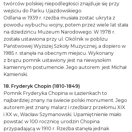
twórców polskiej niepodległości znajduje się przy
wejściu do Parku Ujazdowskiego.
Odlana w 1939 r. rzeźba musiała zostać ukryta z
powodu wybuchu wojny, potem przez wiele lat stała
na dziedzińcu Muzeum Narodowego. W 1978 r.
została ustawiona przy ul. Okólnik w pobliżu
Państwowej Wyższej Szkoły Muzycznej, a dopiero w
1985 r. stanęła na obecnym miejscu. Wykonany
z brązu pomnik ustawiony jest na niewysokim
kamiennym postumencie. Jego autorem jest Michał
Kamieński.
18. Fryderyk Chopin (1810-1849)
Pomnik Fryderyka Chopina w Łazienkach to
najbardziej znany na świecie polski monument. Jego
autorem jest znany malarz i rzeźbiarz przełomu XIX
i XX w., Wacław Szymanowski. Upamiętnienie miało
powstać w 100 rocznicę urodzin Chopina
przypadającą w 1910 r. Rzeźba stanęła jednak