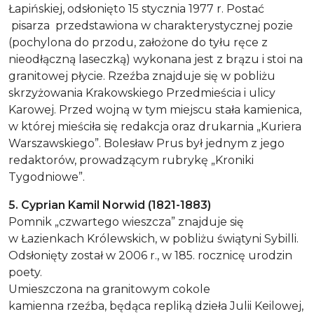
Łapińskiej, odsłonięto 15 stycznia 1977 r. Postać
pisarza przedstawiona w charakterystycznej pozie
(pochylona do przodu, założone do tyłu ręce z
nieodłączną laseczką) wykonana jest z brązu i stoi na
granitowej płycie. Rzeźba znajduje się w pobliżu
skrzyżowania Krakowskiego Przedmieścia i ulicy
Karowej. Przed wojną w tym miejscu stała kamienica,
w której mieściła się redakcja oraz drukarnia „Kuriera
Warszawskiego”. Bolesław Prus był jednym z jego
redaktorów, prowadzącym rubrykę „Kroniki
Tygodniowe”.
5. Cyprian Kamil Norwid (1821-1883)
Pomnik „czwartego wieszcza” znajduje się
w Łazienkach Królewskich, w pobliżu świątyni Sybilli.
Odsłonięty został w 2006 r., w 185. rocznicę urodzin
poety.
Umieszczona na granitowym cokole
kamienna rzeźba, będąca repliką dzieła Julii Keilowej,