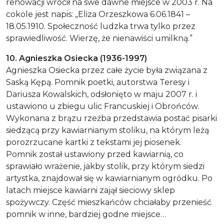
renowacji wrócił na swe dawne miejsce w 2003 r. Na
cokole jest napis: „Eliza Orzeszkowa 6.06.1841 –
18.05.1910. Społeczność ludzka trwa tylko przez
sprawiedliwość. Wierzę, że nienawiści umilkną.”
10. Agnieszka Osiecka (1936-1997)
Agnieszka Osiecka przez całe życie była związana z
Saską Kępą. Pomnik poetki, autorstwa Teresy i
Dariusza Kowalskich, odsłonięto w maju 2007 r. i
ustawiono u zbiegu ulic Francuskiej i Obrońców.
Wykonana z brązu rzeźba przedstawia postać pisarki
siedzącą przy kawiarnianym stoliku, na którym leżą
porozrzucane kartki z tekstami jej piosenek.
Pomnik został ustawiony przed kawiarnią, co
sprawiało wrażenie, jakby stolik, przy którym siedzi
artystka, znajdował się w kawiarnianym ogródku. Po
latach miejsce kawiarni zajął sieciowy sklep
spożywczy. Część mieszkańców chciałaby przenieść
pomnik w inne, bardziej godne miejsce…