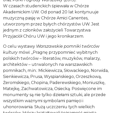
W czasach studenckich śpiewała w Chórze
Akademickim UW. Od ponad 20 lat kontynuuje
muzyczną pasję w Chórze Amici Canentes,
utworzonym przez byłych chórzystów UW. Jest
jednym z członków założycieli Towarzystwa
Przyjaciół Chóru UW i jego kronikarzem.
O celu wystawy
Warszawskie pomniki twórców
kultury
mówi: „Pragnę przypomnieć wybitnych
polskich twórców – literatów, muzyków, malarzy,
architektów – utrwalonych na warszawskich
pomnikach, m.in.: Mickiewicza, Słowackiego, Norwida,
Sienkiewicza, Prusa, Wyspiańskiego, Orzeszkową,
Żeromskiego, Chopina, Paderewskiego, Moniuszkę,
Matejkę, Zachwatowicza, Osiecką. Poświęcone im
monumenty są nie tylko dziełami sztuki, ale przede
wszystkim ważnymi symbolami pamięci i
uhonorowania. Służą uczczeniu tych wielkich
twórców, którzy kształtowali tożsamość miasta,