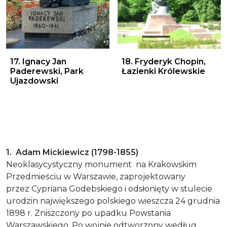
17. Ignacy Jan Paderewski, Park Ujazdowski
18. Fryderyk Chopin, Łazien
17. Ignacy Jan
18. Fryderyk Chopin,
Paderewski, Park
Łazienki Królewskie
Ujazdowski
1. Adam Mickiewicz (1798-1855)
Neoklasycystyczny monument na Krakowskim
Przedmieściu w Warszawie, zaprojektowany
przez Cypriana Godebskiego i odsłonięty w stulecie
urodzin największego polskiego wieszcza 24 grudnia
1898 r. Zniszczony po upadku Powstania
Warszawskiego. Po wojnie odtworzony według