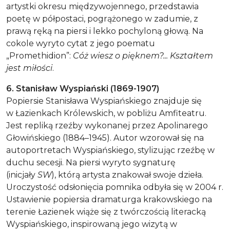
artystki okresu międzywojennego, przedstawia
poetę w półpostaci, pogrążonego w zadumie, z
prawą ręką na piersi i lekko pochyloną głową. Na
cokole wyryto cytat z jego poematu
„Promethidion”:
Cóż wiesz o pięknem?... Kształtem
jest miłości
.
6. Stanisław Wyspiański (1869-1907)
Popiersie Stanisława Wyspiańskiego znajduje się
w Łazienkach Królewskich, w pobliżu Amfiteatru.
Jest repliką rzeźby wykonanej przez Apolinarego
Głowińskiego (1884–1945). Autor wzorował się na
autoportretach Wyspiańskiego, stylizując rzeźbę w
duchu secesji. Na piersi wyryto sygnaturę
(inicjały
SW
), którą artysta znakował swoje dzieła.
Uroczystość odsłonięcia pomnika odbyła się w 2004 r.
Ustawienie popiersia dramaturga krakowskiego na
terenie Łazienek wiąże się z twórczością literacką
Wyspiańskiego, inspirowaną jego wizytą w