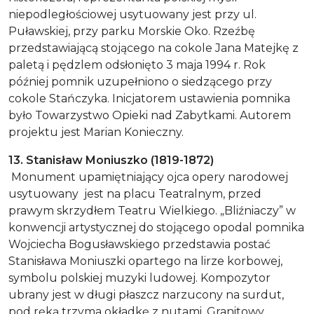
niepodległościowej usytuowany jest przy ul.
Puławskiej, przy parku Morskie Oko. Rzeźbę
przedstawiającą stojącego na cokole Jana Matejkę z
paletą i pędzlem odsłonięto 3 maja 1994 r. Rok
później pomnik uzupełniono o siedzącego przy
cokole Stańczyka. Inicjatorem ustawienia pomnika
było Towarzystwo Opieki nad Zabytkami. Autorem
projektu jest Marian Konieczny.
13. Stanisław Moniuszko (1819-1872)
Monument upamiętniający ojca opery narodowej
usytuowany jest na placu Teatralnym, przed
prawym skrzydłem Teatru Wielkiego. „Bliźniaczy” w
konwencji artystycznej do stojącego opodal pomnika
Wojciecha Bogusławskiego przedstawia postać
Stanisława Moniuszki opartego na lirze korbowej,
symbolu polskiej muzyki ludowej. Kompozytor
ubrany jest w długi płaszcz narzucony na surdut,
pod ręką trzyma okładkę z nutami. Granitowy