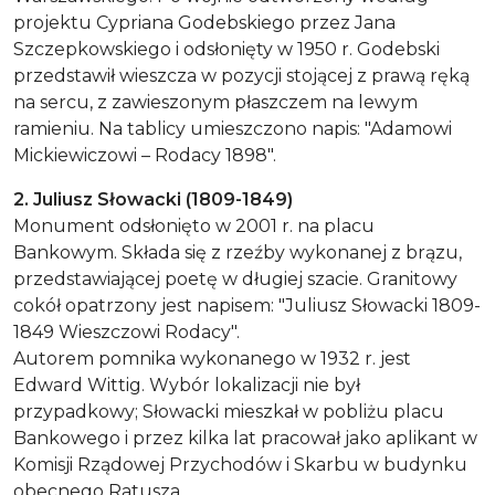
projektu Cypriana Godebskiego przez Jana
Szczepkowskiego i odsłonięty w 1950 r. Godebski
przedstawił wieszcza w pozycji stojącej z prawą ręką
na sercu, z zawieszonym płaszczem na lewym
ramieniu. Na tablicy umieszczono napis: "Adamowi
Mickiewiczowi – Rodacy 1898".
2. Juliusz Słowacki (1809-1849)
Monument odsłonięto w 2001 r. na placu
Bankowym. Składa się z rzeźby wykonanej z brązu,
przedstawiającej poetę w długiej szacie. Granitowy
cokół opatrzony jest napisem: "Juliusz Słowacki 1809-
1849 Wieszczowi Rodacy".
Autorem pomnika wykonanego w 1932 r. jest
Edward Wittig. Wybór lokalizacji nie był
przypadkowy; Słowacki mieszkał w pobliżu placu
Bankowego i przez kilka lat pracował jako aplikant w
Komisji Rządowej Przychodów i Skarbu w budynku
obecnego Ratusza.