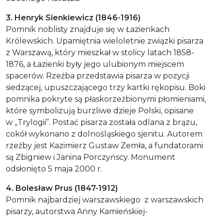
3. Henryk Sienkiewicz (1846-1916)
Pomnik noblisty znajduje się w Łazienkach
Królewskich. Upamiętnia wieloletnie związki pisarza
z Warszawą, który mieszkał w stolicy latach 1858-
1876, a Łazienki były jego ulubionym miejscem
spacerów. Rzeźba przedstawia pisarza w pozycji
siedzącej, upuszczającego trzy kartki rękopisu. Boki
pomnika pokryte są płaskorzeźbionymi płomieniami,
które symbolizują burzliwe dzieje Polski, opisane
w „Trylogii”. Postać pisarza została odlana z brązu,
cokół wykonano z dolnośląskiego sjenitu. Autorem
rzeźby jest Kazimierz Gustaw Zemła, a fundatorami
są Zbigniew i Janina Porczyńscy. Monument
odsłonięto 5 maja 2000 r.
4. Bolesław Prus (1847-1912)
Pomnik najbardziej warszawskiego z warszawskich
pisarzy, autorstwa Anny Kamieńskiej-