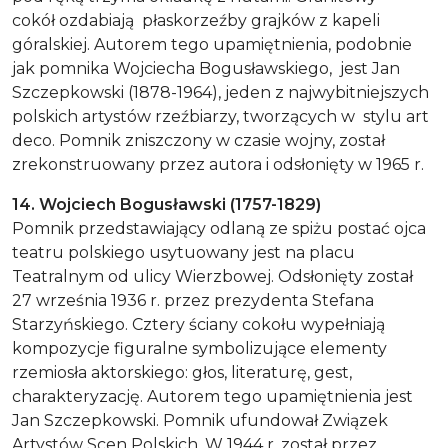
cokół ozdabiają płaskorzeźby grajków z kapeli
góralskiej. Autorem tego upamiętnienia, podobnie
jak pomnika Wojciecha Bogusławskiego, jest Jan
Szczepkowski (1878-1964), jeden z najwybitniejszych
polskich artystów rzeźbiarzy, tworzących w stylu art
deco. Pomnik zniszczony w czasie wojny, został
zrekonstruowany przez autora i odsłonięty w 1965 r.
14. Wojciech Bogusławski (1757-1829)
Pomnik przedstawiający odlaną ze spiżu postać ojca
teatru polskiego usytuowany jest na placu
Teatralnym od ulicy Wierzbowej. Odsłonięty został
27 września 1936 r. przez prezydenta Stefana
Starzyńskiego. Cztery ściany cokołu wypełniają
kompozycje figuralne symbolizujące elementy
rzemiosła aktorskiego: głos, literaturę, gest,
charakteryzację. Autorem tego upamiętnienia jest
Jan Szczepkowski. Pomnik ufundował Związek
Artystów Scen Polskich. W 1944 r. został przez