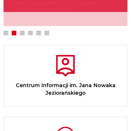
zwłaszcza podwładnych w rozwijaniu
kultury.
najmłodszych.
kompetencji zawodowych.
Centrum Informacji im. Jana Nowaka
Jeziorańskiego