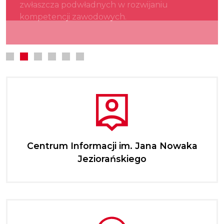
zwłaszcza podwładnych w rozwijaniu
kultury.
najmłodszych.
kompetencji zawodowych.
Centrum Informacji im. Jana Nowaka
Jeziorańskiego