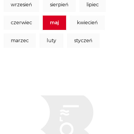
wrzesień
sierpień
lipiec
czerwiec
maj
kwiecień
marzec
luty
styczeń
Obraz