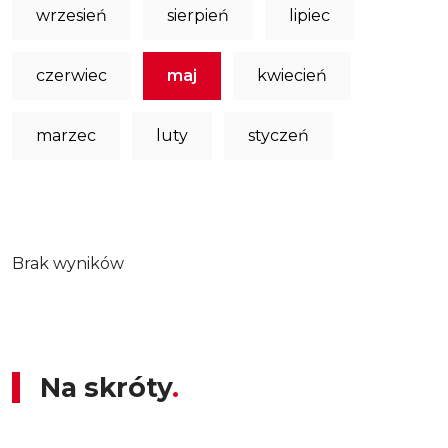
wrzesień
sierpień
lipiec
czerwiec
maj
kwiecień
marzec
luty
styczeń
Brak wyników
Na skróty