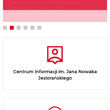
zwłaszcza podwładnych w rozwijaniu
kultury.
najmłodszych.
kompetencji zawodowych.
Centrum Informacji im. Jana Nowaka
Jeziorańskiego