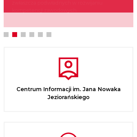
zwłaszcza podwładnych w rozwijaniu
kultury.
najmłodszych.
kompetencji zawodowych.
Centrum Informacji im. Jana Nowaka
Jeziorańskiego