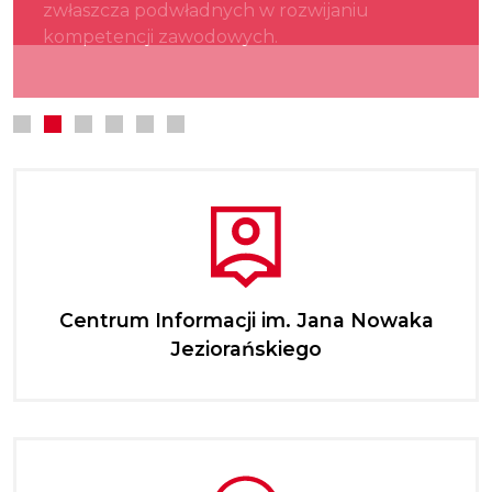
zwłaszcza podwładnych w rozwijaniu
kultury.
najmłodszych.
kompetencji zawodowych.
Centrum Informacji im. Jana Nowaka
Jeziorańskiego