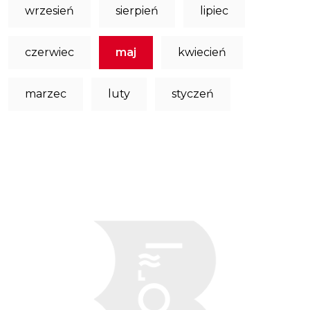
wrzesień
sierpień
lipiec
czerwiec
maj
kwiecień
marzec
luty
styczeń
Obraz