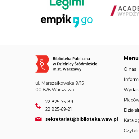
Menu
Obraz
O nas
Inform
ul. Marszałkowska 9/15
Wydar
00-626 Warszawa
Placów
22 825-75-89
22 825-69-21
Działa
sekretariat@biblioteka.waw.pl
Katalo
Czyteln