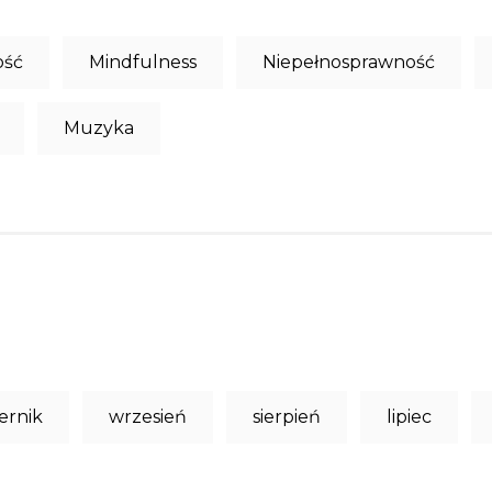
ość
Mindfulness
Niepełnosprawność
Muzyka
ernik
wrzesień
sierpień
lipiec