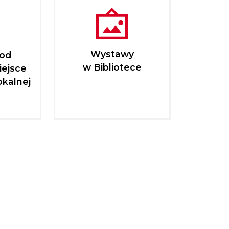
Wystawy
pod
w Bibliotece
iejsce
okalnej