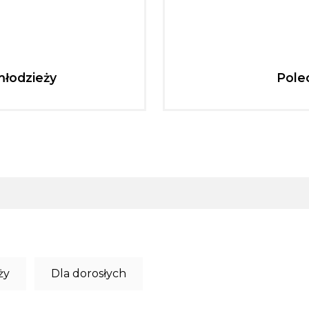
młodzieży
Pole
ży
Dla dorosłych