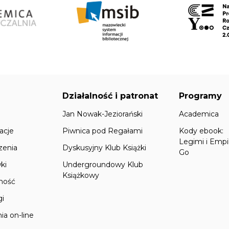
Działalność i patronat
Programy
Jan Nowak-Jeziorański
Academica
acje
Piwnica pod Regałami
Kody ebook:
Legimi i Empi
zenia
Dyskusyjny Klub Książki
Go
ki
Undergroundowy Klub
Książkowy
lność
gi
ia on-line