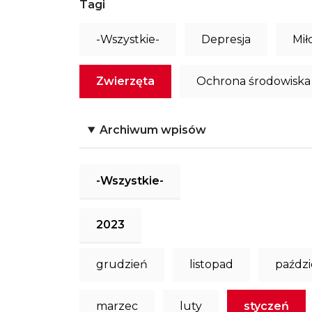
Tagi
-Wszystkie-
Depresja
Mił
Zwierzęta
Ochrona środowiska
Archiwum wpisów
-Wszystkie-
2023
grudzień
listopad
paździ
marzec
luty
styczeń