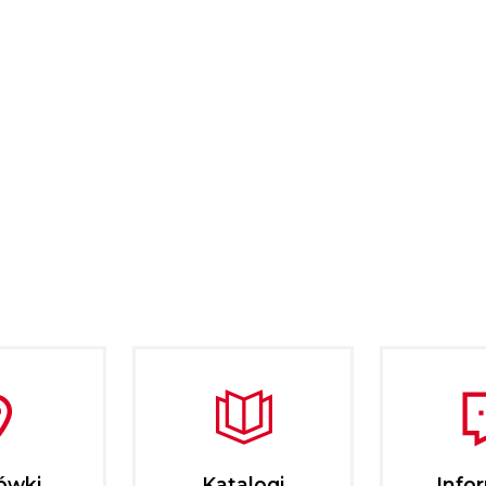
ówki
Katalogi
Info