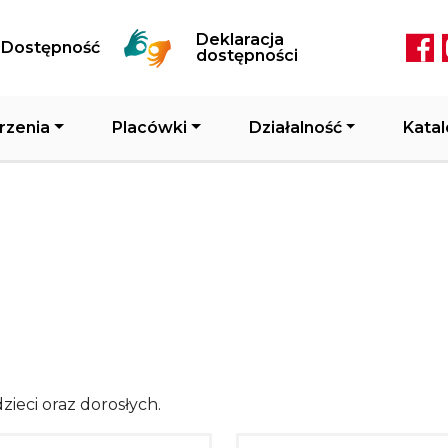
Przejdź do treści
Deklaracja
Dostępność
Soc
dostępności
rzenia
Placówki
Działalność
Katal
zieci oraz dorosłych.