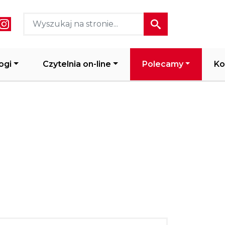
ial media header
ogi
Czytelnia on-line
Polecamy
Ko