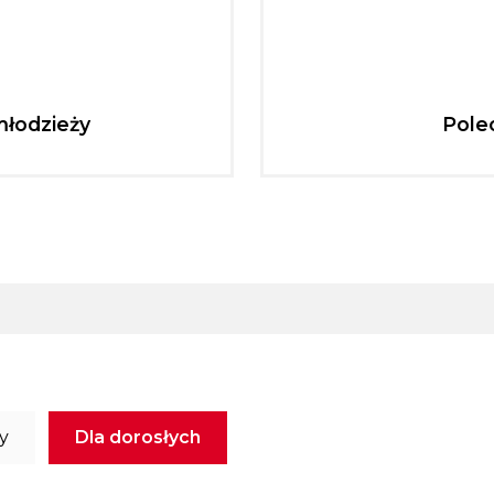
młodzieży
Pole
ży
Dla dorosłych