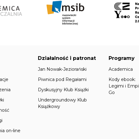
Działalność i patronat
Programy
Jan Nowak-Jeziorański
Academica
acje
Piwnica pod Regałami
Kody ebook:
Legimi i Empi
zenia
Dyskusyjny Klub Książki
Go
ki
Undergroundowy Klub
Książkowy
lność
gi
ia on-line