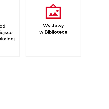
Wystawy
pod
w Bibliotece
iejsce
okalnej