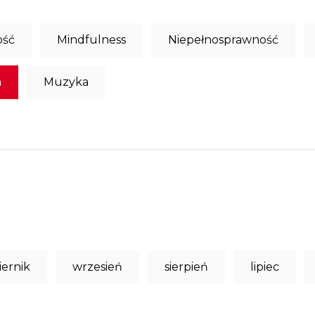
ość
Mindfulness
Niepełnosprawność
a
Muzyka
iernik
wrzesień
sierpień
lipiec