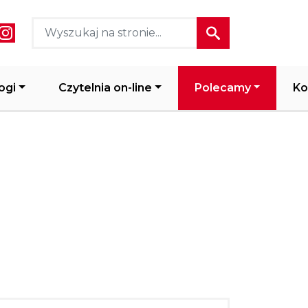
ial media header
ogi
Czytelnia on-line
Polecamy
Ko