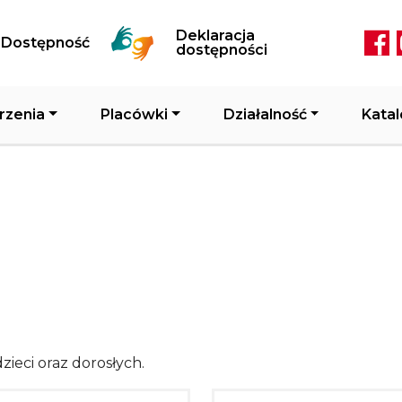
Przejdź do treści
Deklaracja
Dostępność
Soc
dostępności
rzenia
Placówki
Działalność
Katal
zieci oraz dorosłych.