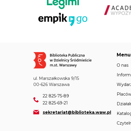
Menu
Obraz
O nas
Inform
ul. Marszałkowska 9/15
Wydar
00-626 Warszawa
Placów
22 825-75-89
22 825-69-21
Działa
sekretariat@biblioteka.waw.pl
Katalo
Czyteln