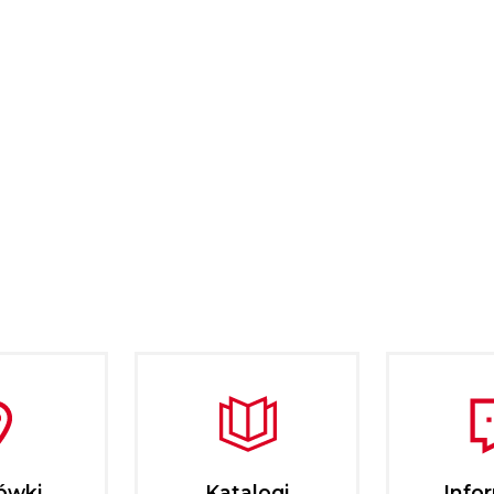
ówki
Katalogi
Info