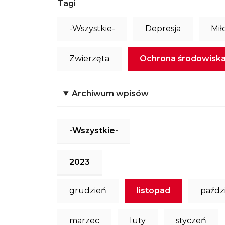
Tagi
-Wszystkie-
Depresja
Mił
Zwierzęta
Ochrona środowisk
Archiwum wpisów
-Wszystkie-
2023
grudzień
listopad
paźdz
marzec
luty
styczeń