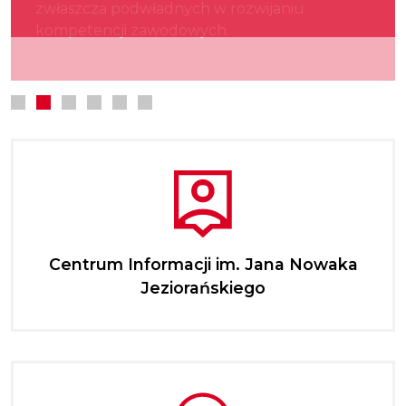
zwłaszcza podwładnych w rozwijaniu
kultury.
najmłodszych.
kompetencji zawodowych.
Centrum Informacji im. Jana Nowaka
Jeziorańskiego