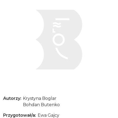
Gucio i Cezar
Autorzy
Krystyna Boglar
Bohdan Butenko
Przygotował/a
Ewa Gajcy