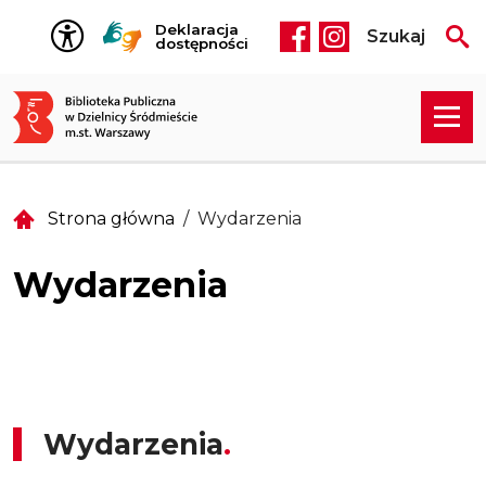
Przejdź do treści
Deklaracja
Szukaj
Social media he
dostępności
Strona główna
Wydarzenia
Wydarzenia
Wydarzenia