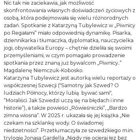
Treść relacji
Nic tak nie zaciekawia, jak możliwość
skonfrontowania własnych doświadczeń życiowych z
osobą, która podejmowała się wielu różnorodnych
zadań. Spotkanie z Katarzyną Tubylewicz w „Piwnicy
po Regałami” miało odpowiednią dynamikę. Pisarka,
dziennikarka i tłumaczka, dyplomatka, nauczycielka
jogi, obywatelka Europy – chętnie dzieliła się swoimi
przemyśleniami, w czym pomagało prowadzenie
spotkania przez znaną już bywalcom „Piwnicy..”
Magdalenę Niemczuk-Kobosko.
Katarzyna Tubylewicz jest autorką wielu reportaży o
współczesnej Szwecji ("Samotny jak Szwed? O
ludziach Północy, którzy lubią bywać sami",
”Moraliści. Jak Szwedzi uczą się na błędach i inne
historie”), a także powieści „Rówieśniczki”, „Bardzo
zimna wiosna”. W 2025 r. ukazała się jej książka „Nie
czekam na szklankę wody. O świadomej
niedzietności”. Przetłumaczyła ze szwedzkiego m.in.
trylogię Jonasa Gardella „Nigdy nie ocieraj łez bez