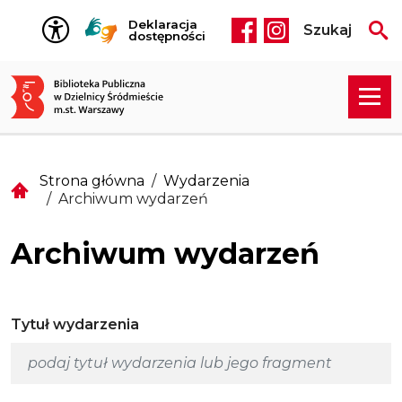
Przejdź do treści
Deklaracja
Szukaj
Social media he
dostępności
Strona główna
Wydarzenia
Archiwum wydarzeń
Archiwum wydarzeń
Tytuł wydarzenia