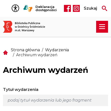
Przejdź do treści
Deklaracja
Szukaj
Social media he
dostępności
Strona główna
Wydarzenia
Archiwum wydarzeń
Archiwum wydarzeń
Tytuł wydarzenia