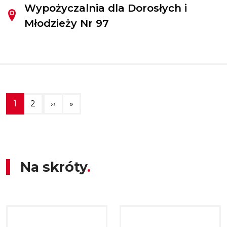
Wypożyczalnia dla Dorosłych i
Młodzieży Nr 97
Stronicowanie
Następna strona
Ostatnia strona
1
2
››
»
Na skróty