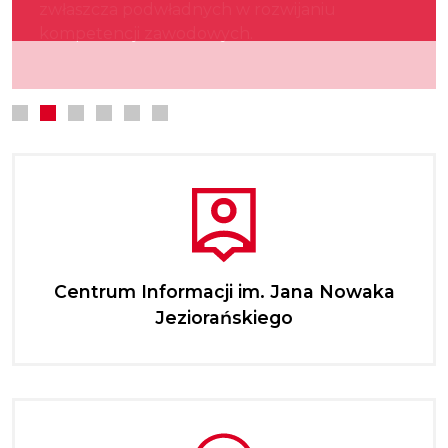
zwłaszcza podwładnych w rozwijaniu
kultury.
najmłodszych.
kompetencji zawodowych.
Centrum Informacji im. Jana Nowaka
Jeziorańskiego