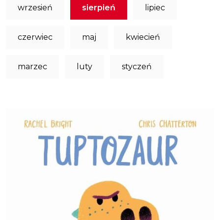
wrzesień
sierpień
lipiec
czerwiec
maj
kwiecień
marzec
luty
styczeń
Obraz