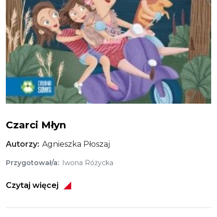
Czarci młyn
Czarci Młyn
Autorzy
Agnieszka Płoszaj
Przygotował/a
Iwona Różycka
Czytaj więcej