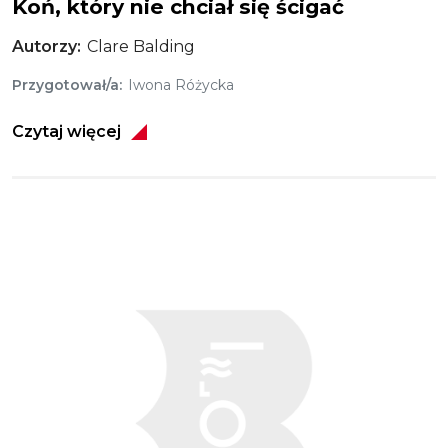
Koń, który nie chciał się ścigać
Autorzy
Clare Balding
Przygotował/a
Iwona Różycka
Czytaj więcej
Obraz