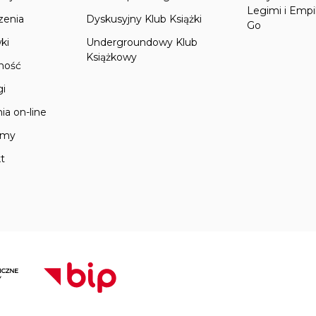
Legimi i Empi
zenia
Dyskusyjny Klub Książki
Go
ki
Undergroundowy Klub
Książkowy
lność
gi
ia on-line
amy
t