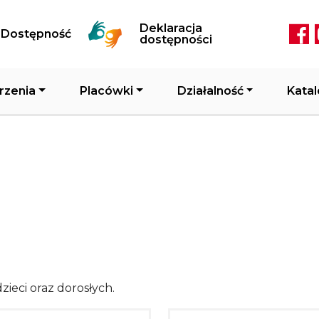
Przejdź do treści
Deklaracja
Dostępność
Soc
dostępności
rzenia
Placówki
Działalność
Katal
zieci oraz dorosłych.