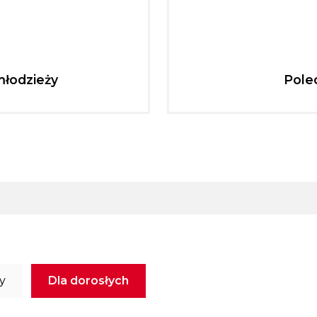
młodzieży
Pole
ży
Dla dorosłych