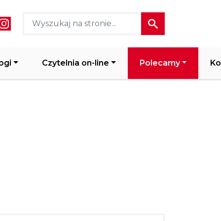
ial media header
ogi
Czytelnia on-line
Polecamy
Ko