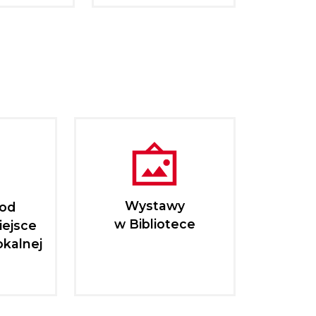
Wystawy
pod
w Bibliotece
iejsce
okalnej