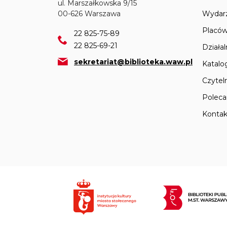
ul. Marszałkowska 9/15
Wydar
00-626 Warszawa
Placów
22 825-75-89
22 825-69-21
Działa
sekretariat@biblioteka.waw.pl
Katalo
Czyteln
Polec
Kontak