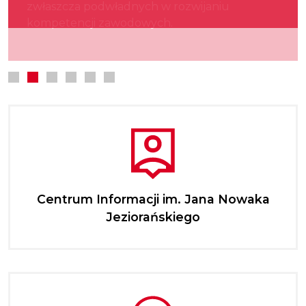
zwłaszcza podwładnych w rozwijaniu
kultury.
najmłodszych.
kompetencji zawodowych.
Centrum Informacji im. Jana Nowaka
Jeziorańskiego