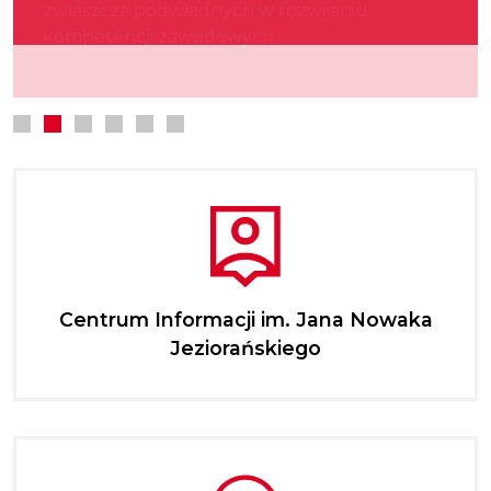
zwłaszcza podwładnych w rozwijaniu
kultury.
najmłodszych.
kompetencji zawodowych.
Centrum Informacji im. Jana Nowaka
Jeziorańskiego