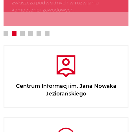
zwłaszcza podwładnych w rozwijaniu
kultury.
najmłodszych.
kompetencji zawodowych.
Centrum Informacji im. Jana Nowaka
Jeziorańskiego