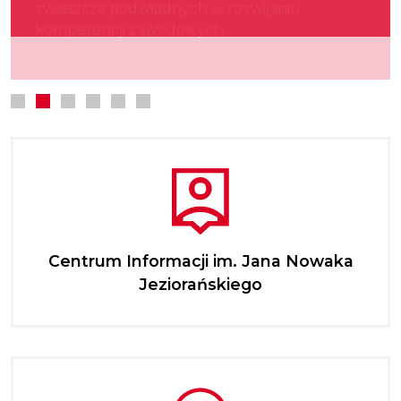
zwłaszcza podwładnych w rozwijaniu
kultury.
najmłodszych.
kompetencji zawodowych.
Centrum Informacji im. Jana Nowaka
Jeziorańskiego