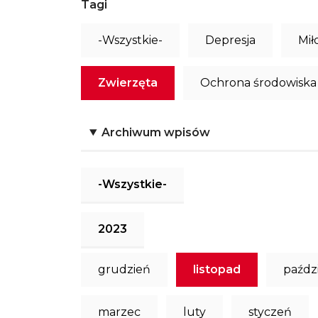
Tagi
-Wszystkie-
Depresja
Mił
Zwierzęta
Ochrona środowiska
Archiwum wpisów
-Wszystkie-
2023
grudzień
listopad
paźdz
marzec
luty
styczeń