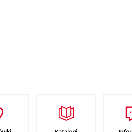
ówki
Katalogi
Info