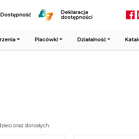
Przejdź do treści
Deklaracja
Dostępność
Soc
dostępności
rzenia
Placówki
Działalność
Katal
zieci oraz dorosłych.