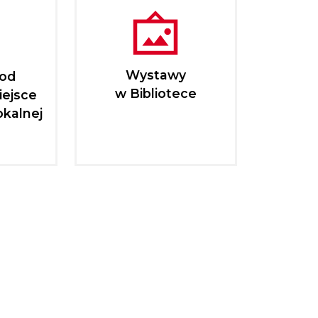
Wystawy
pod
w Bibliotece
iejsce
okalnej