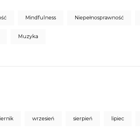
ość
Mindfulness
Niepełnosprawność
Muzyka
iernik
wrzesień
sierpień
lipiec