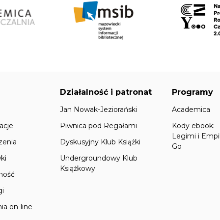
Działalność i patronat
Programy
Jan Nowak-Jeziorański
Academica
acje
Piwnica pod Regałami
Kody ebook:
Legimi i Empi
zenia
Dyskusyjny Klub Książki
Go
ki
Undergroundowy Klub
Książkowy
lność
gi
ia on-line