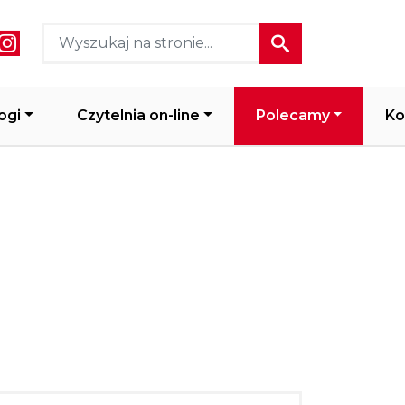
ial media header
ogi
Czytelnia on-line
Polecamy
Ko