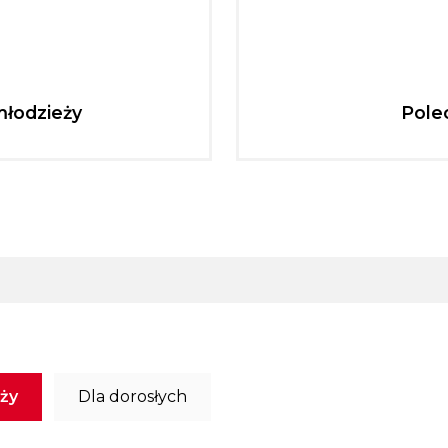
młodzieży
Pole
eży
Dla dorosłych