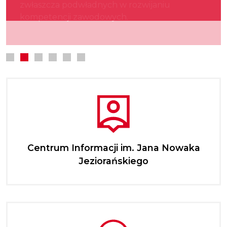
zwłaszcza podwładnych w rozwijaniu
kultury.
najmłodszych.
kompetencji zawodowych.
Centrum Informacji im. Jana Nowaka
Jeziorańskiego