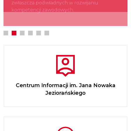
zwłaszcza podwładnych w rozwijaniu
kultury.
najmłodszych.
kompetencji zawodowych.
Centrum Informacji im. Jana Nowaka
Jeziorańskiego