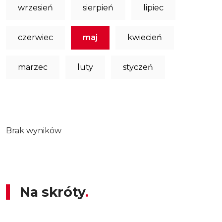
wrzesień
sierpień
lipiec
czerwiec
maj
kwiecień
marzec
luty
styczeń
Brak wyników
Na skróty