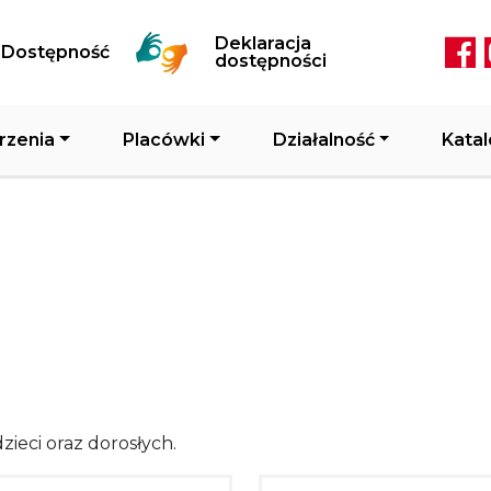
Przejdź do treści
Deklaracja
Dostępność
Soc
dostępności
rzenia
Placówki
Działalność
Katal
zieci oraz dorosłych.