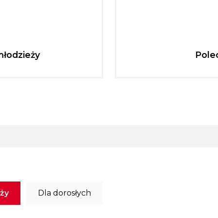
młodzieży
Pole
eży
Dla dorosłych