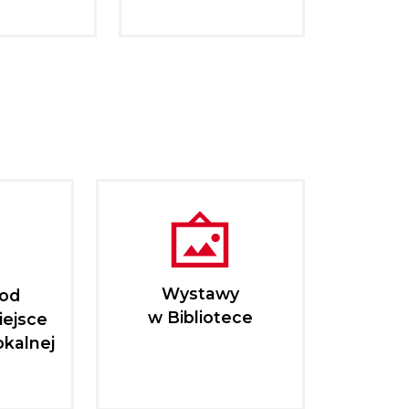
Wystawy
pod
w Bibliotece
iejsce
okalnej