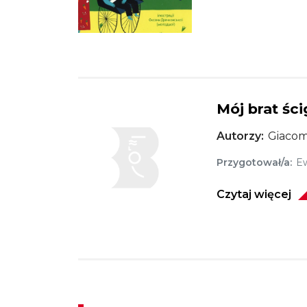
Mój brat śc
Obraz
Autorzy
Giacom
Przygotował/a
Ew
Czytaj więcej