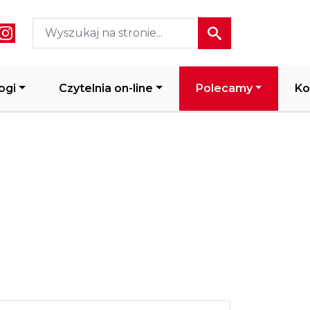
ial media header
ogi
Czytelnia on-line
Polecamy
Ko