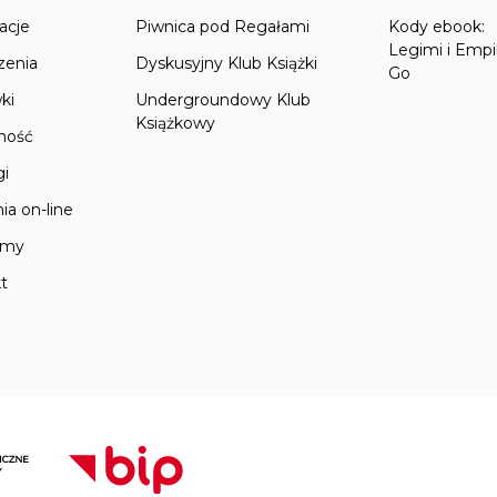
acje
Piwnica pod Regałami
Kody ebook:
Legimi i Empi
zenia
Dyskusyjny Klub Książki
Go
ki
Undergroundowy Klub
Książkowy
lność
gi
ia on-line
amy
t