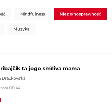
ość
Mindfulness
Niepełnosprawność
Muzyka
tribajčik ta jogo smìliva mama
 Dračkovsʹka
spół BD 44