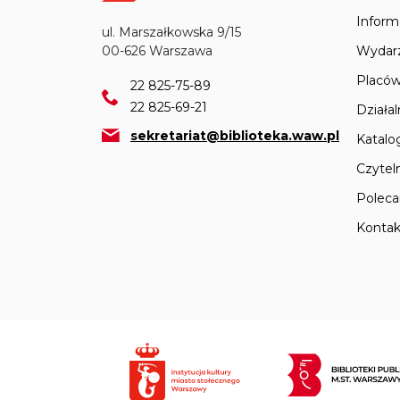
Inform
ul. Marszałkowska 9/15
Wydar
00-626 Warszawa
Placów
22 825-75-89
22 825-69-21
Działa
sekretariat@biblioteka.waw.pl
Katalo
Czyteln
Polec
Kontak