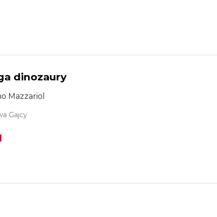
iga dinozaury
o Mazzariol
a Gajcy