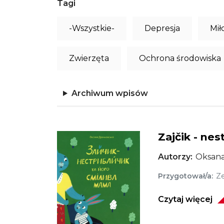
Tagi
-Wszystkie-
Depresja
Mił
Zwierzęta
Ochrona środowiska
Archiwum wpisów
Zajčik - nes
Obraz
Autorzy
Oksana
Przygotował/a
Ze
Czytaj więcej