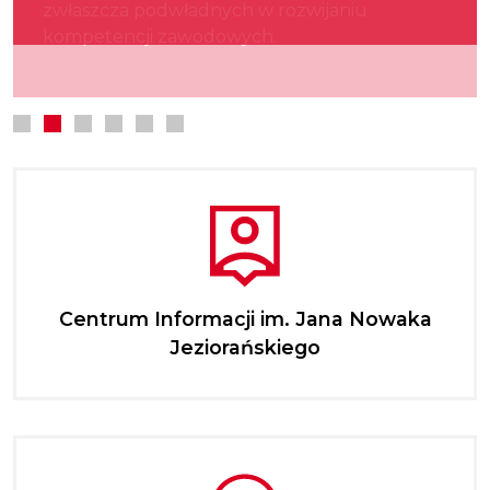
zwłaszcza podwładnych w rozwijaniu
kultury.
najmłodszych.
kompetencji zawodowych.
Centrum Informacji im. Jana Nowaka
Jeziorańskiego